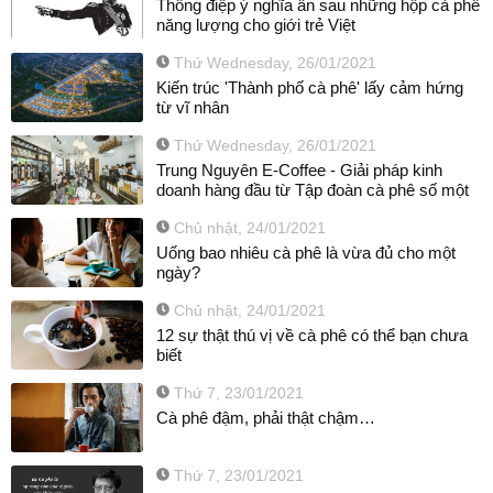
Thông điệp ý nghĩa ẩn sau những hộp cà phê
năng lượng cho giới trẻ Việt
Thứ Wednesday, 26/01/2021
Kiến trúc 'Thành phố cà phê' lấy cảm hứng
từ vĩ nhân
Thứ Wednesday, 26/01/2021
Trung Nguyên E-Coffee - Giải pháp kinh
doanh hàng đầu từ Tập đoàn cà phê số một
Chủ nhật, 24/01/2021
Uống bao nhiêu cà phê là vừa đủ cho một
ngày?
Chủ nhật, 24/01/2021
12 sự thật thú vị về cà phê có thể bạn chưa
biết
Thứ 7, 23/01/2021
Cà phê đậm, phải thật chậm…
Thứ 7, 23/01/2021