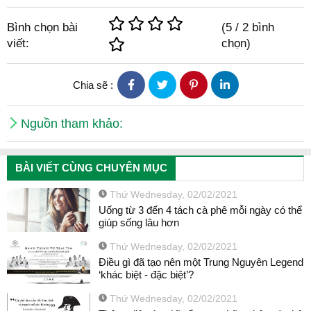
Bình chọn bài
(
5
/
2
bình
viết:
chọn)
Chia sẽ :
Nguồn tham khảo:
BÀI VIẾT CÙNG CHUYÊN MỤC
Thứ Wednesday, 02/02/2021
Uống từ 3 đến 4 tách cà phê mỗi ngày có thể
giúp sống lâu hơn
Thứ Wednesday, 02/02/2021
Điều gì đã tạo nên một Trung Nguyên Legend
‘khác biệt - đặc biệt’?
Thứ Wednesday, 02/02/2021