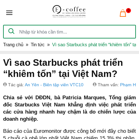
0
Trang chủ
Tin tức
Vì sao Starbucks phát triển “khiêm tốn” tạ
Vì sao Starbucks phát triển
“khiêm tốn” tại Việt Nam?
Tác giả:
An Yên - Biên tập viên VTC10
Tham vấn:
Phạm Hồ
Chia sẻ với DĐDN, bà Patricia Marques, Tổng giám
đốc Starbucks Việt Nam khẳng định việc phát triển
các cửa hàng nhanh hay chậm là do chiến lược của
doanh nghiệp.
Báo cáo của Euromonitor được công bố mới đây cho biết
5 chuỗi cà phê lớn nhất Việt Nam chiếm 15,3% thị phần.