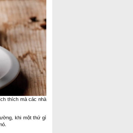
ích thích mà các nhà
hường, khi một thứ gì
 nó.