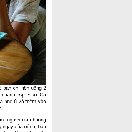
ó bạn chỉ nên uống 2
a nhanh espresso. Cà
cà phê ủ và thêm vào
.
mọi người ưa chuộng
g ngày của mình, bạn