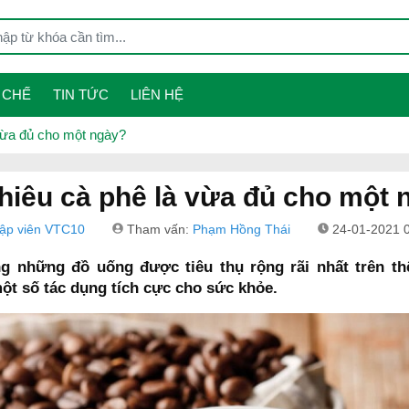
 CHẾ
TIN TỨC
LIÊN HỆ
vừa đủ cho một ngày?
hiêu cà phê là vừa đủ cho một 
tập viên VTC10
Tham vấn:
Phạm Hồng Thái
24-01-2021 
ng những đồ uống được tiêu thụ rộng rãi nhất trên th
ột số tác dụng tích cực cho sức khỏe.