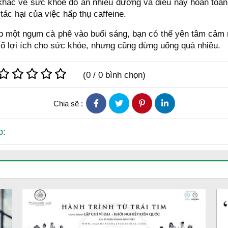
khác về sức khỏe do ăn nhiều đường và điều này hoàn toàn t
tác hại của việc hấp thụ caffeine.
p một ngụm cà phê vào buổi sáng, bạn có thể yên tâm cảm
số lợi ích cho sức khỏe, nhưng cũng đừng uống quá nhiều.
(
0
/
0
bình chọn)
Chia sẽ :
o: