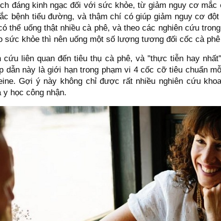
 ích đáng kinh ngạc đối với sức khỏe, từ giảm nguy cơ mắc
c bệnh tiểu đường, và thậm chí có giúp giảm nguy cơ đột 
có thể uống thật nhiều cà phê, và theo các nghiên cứu tro
o sức khỏe thì nên uống một số lượng tương đối cốc cà phê
 cứu liên quan đến tiêu thụ cà phê, và "thực tiễn hay nhất
ấp dẫn này là giới hạn trong phạm vi 4 cốc cỡ tiêu chuẩn m
eine. Gợi ý này không chỉ được rất nhiều nghiên cứu kho
 y học công nhận.