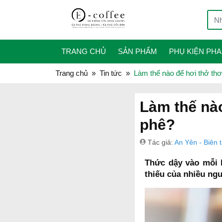
TRANG CHỦ
SẢN PHẨM
PHỤ KIỆN PHA
Trang chủ
Tin tức
Làm thế nào để hơi thở th
Làm thế nào
phê?
Tác giả:
An Yên - Biên 
Thức dậy vào mỗi 
thiếu của nhiều ng