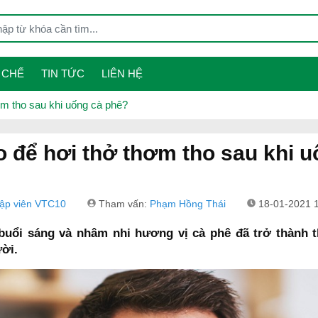
 CHẾ
TIN TỨC
LIÊN HỆ
ơm tho sau khi uống cà phê?
 để hơi thở thơm tho sau khi u
tập viên VTC10
Tham vấn:
Phạm Hồng Thái
18-01-2021 
buổi sáng và nhâm nhi hương vị cà phê đã trở thành t
ười.