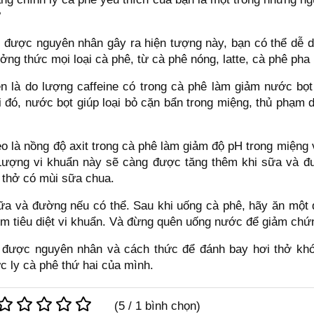
?
ết được nguyên nhân gây ra hiện tượng này, bạn có thể dễ 
ởng thức mọi loại cà phê, từ cà phê nóng, latte, cà phê pha
n là do lượng caffeine có trong cà phê làm giảm nước bọt 
 đó, nước bọt giúp loại bỏ cặn bẩn trong miệng, thủ phạm d
o là nồng độ axit trong cà phê làm giảm độ pH trong miệng
. Lượng vi khuẩn này sẽ càng được tăng thêm khi sữa và 
 thở có mùi sữa chua.
sữa và đường nếu có thể. Sau khi uống cà phê, hãy ăn một q
m tiêu diệt vi khuẩn. Và đừng quên uống nước để giảm chứ
 được nguyên nhân và cách thức để đánh bay hơi thở khó 
c ly cà phê thứ hai của mình.
(
5
/
1
bình chọn)