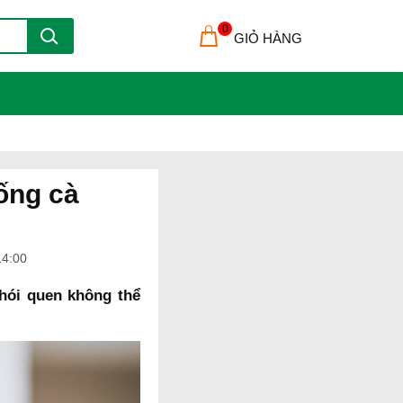
0
GIỎ HÀNG
ống cà
14:00
hói quen không thể