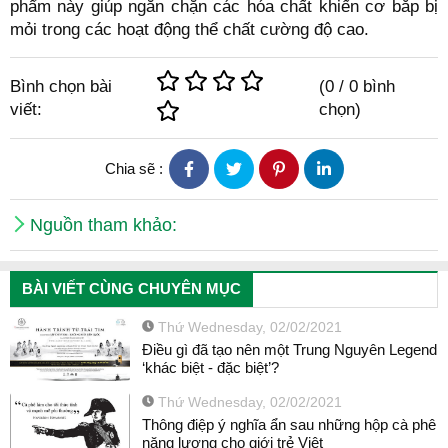
phẩm này giúp ngăn chặn các hóa chất khiến cơ bắp bị
mỏi trong các hoạt động thể chất cường độ cao.
Bình chọn bài
(
0
/
0
bình
viết:
chọn)
Chia sẽ :
Nguồn tham khảo:
BÀI VIẾT CÙNG CHUYÊN MỤC
Thứ Wednesday, 02/02/2021
Điều gì đã tạo nên một Trung Nguyên Legend
‘khác biệt - đặc biệt’?
Thứ Wednesday, 02/02/2021
Thông điệp ý nghĩa ẩn sau những hộp cà phê
năng lượng cho giới trẻ Việt