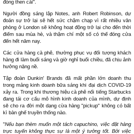
đóng then cài".
Người đồng sáng lập Notes, anh Robert Robinson, dự
đoán sự trở lại sẽ hết sức chậm chạp vì rất nhiều văn
phòng ở London sẽ không hoạt động trở lại cho đến thời
điểm sau mùa hè, và thậm chí một số có thể đóng cửa
đến hết năm nay.
Các cửa hàng cà phê, thường phục vụ đối tượng khách
hàng đi làm buổi sáng và giờ nghỉ buổi chiều, đã chịu ảnh
hưởng nặng nề.
Tập đoàn Dunkin' Brands đã mất phần lớn doanh thu
trong mảng kinh doanh bữa sáng khi đại dịch COVID-19
xảy ra. Trong khi thương hiệu cà phê nổi tiếng Starbucks
đang tái cơ cấu mô hình kinh doanh của mình, dự định
sẽ cho ra đời một dạng cừa hàng "pickup" không có bất
kì bàn ghế truyền thống nào.
"
Nếu bạn thèm muốn một tách capuchino, việc đặt hàng
trực tuyến không thực sự là một ý tưởng tốt. Bởi việc