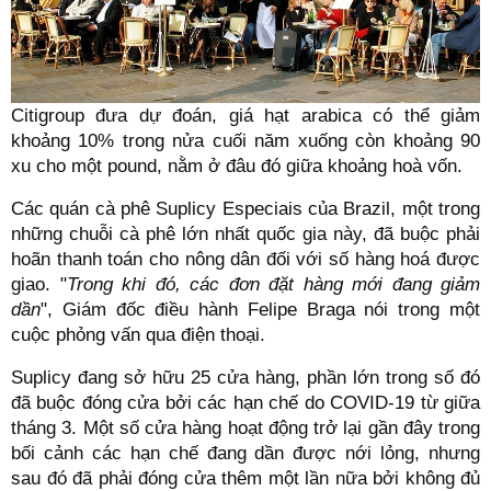
Citigroup đưa dự đoán, giá hạt arabica có thể giảm
khoảng 10% trong nửa cuối năm xuống còn khoảng 90
xu cho một pound, nằm ở đâu đó giữa khoảng hoà vốn.
Các quán cà phê Suplicy Especiais của Brazil, một trong
những chuỗi cà phê lớn nhất quốc gia này, đã buộc phải
hoãn thanh toán cho nông dân đối với số hàng hoá được
giao. "
Trong khi đó, các đơn đặt hàng mới đang giảm
dần
", Giám đốc điều hành Felipe Braga nói trong một
cuộc phỏng vấn qua điện thoại.
Suplicy đang sở hữu 25 cửa hàng, phần lớn trong số đó
đã buộc đóng cửa bởi các hạn chế do COVID-19 từ giữa
tháng 3. Một số cửa hàng hoạt động trở lại gần đây trong
bối cảnh các hạn chế đang dần được nới lỏng, nhưng
sau đó đã phải đóng cửa thêm một lần nữa bởi không đủ