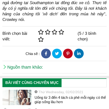
ngả đường tại Southampton lại đông đúc xe cộ. Thực tế
ấy có ý nghĩa rất lớn đối với chúng tôi. Đây là nơi khách
hàng của chúng tôi 'xê dịch' đến trong mùa hè này
",
Crowley nói.
Bình chọn bài
(
5
/
3
bình
viết:
chọn)
Chia sẽ :
Nguồn tham khảo:
BÀI VIẾT CÙNG CHUYÊN MỤC
Thứ Wednesday, 02/02/2021
Uống từ 3 đến 4 tách cà phê mỗi ngày có thể
giúp sống lâu hơn