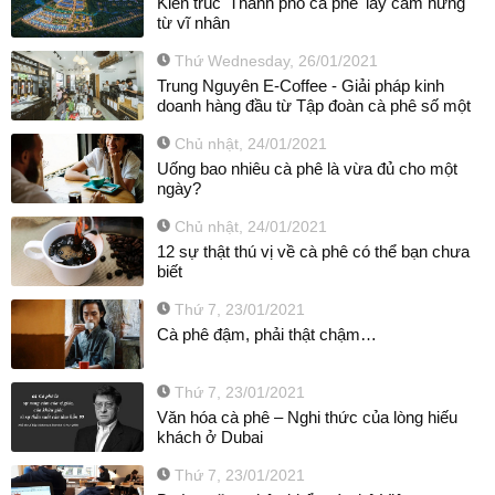
Kiến trúc 'Thành phố cà phê' lấy cảm hứng
từ vĩ nhân
Thứ Wednesday, 26/01/2021
Trung Nguyên E-Coffee - Giải pháp kinh
doanh hàng đầu từ Tập đoàn cà phê số một
Chủ nhật, 24/01/2021
Uống bao nhiêu cà phê là vừa đủ cho một
ngày?
Chủ nhật, 24/01/2021
12 sự thật thú vị về cà phê có thể bạn chưa
biết
Thứ 7, 23/01/2021
Cà phê đậm, phải thật chậm…
Thứ 7, 23/01/2021
Văn hóa cà phê – Nghi thức của lòng hiếu
khách ở Dubai
Thứ 7, 23/01/2021