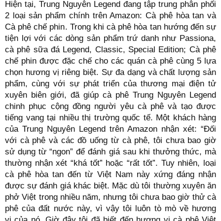
Hiện tại, Trung Nguyên Legend đang tập trung phân phối
2 loại sản phẩm chính trên Amazon: Cà phê hòa tan và
Cà phê chế phin. Trong khi cà phê hòa tan hướng đến sự
tiện lợi với các dòng sản phẩm trứ danh như Passiona,
cà phê sữa đá Legend, Classic, Special Edition; Cà phê
chế phin được đặc chế cho các quán cà phê cùng 5 lựa
chọn hương vị riêng biệt. Sự đa dạng và chất lượng sản
phẩm, cùng với sự phát triển của thương mại điện tử
xuyên biên giới, đã giúp cà phê Trung Nguyên Legend
chinh phục cộng đồng người yêu cà phê và tạo được
tiếng vang tại nhiều thị trường quốc tế. Một khách hàng
của Trung Nguyên Legend trên Amazon nhận xét: “Đối
với cà phê và các đồ uống từ cà phê, tôi chưa bao giờ
sử dụng từ “ngon” để đánh giá sau khi thưởng thức, mà
thường nhận xét “khá tốt” hoặc “rất tốt”. Tuy nhiên, loại
cà phê hòa tan đến từ Việt Nam này xứng đáng nhận
được sự đánh giá khác biệt. Mặc dù tôi thường xuyên ăn
phở Việt trong nhiều năm, nhưng tôi chưa bao giờ thử cà
phê của đất nước này, vì vậy tôi luôn tò mò về hương
vị của nó. Giờ đây tôi đã biết đến hương vị cà phê Việt