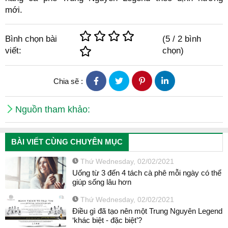
mới.
Bình chọn bài
(
5
/
2
bình
viết:
chọn)
Chia sẽ :
Nguồn tham khảo:
BÀI VIẾT CÙNG CHUYÊN MỤC
Thứ Wednesday, 02/02/2021
Uống từ 3 đến 4 tách cà phê mỗi ngày có thể
giúp sống lâu hơn
Thứ Wednesday, 02/02/2021
Điều gì đã tạo nên một Trung Nguyên Legend
‘khác biệt - đặc biệt’?