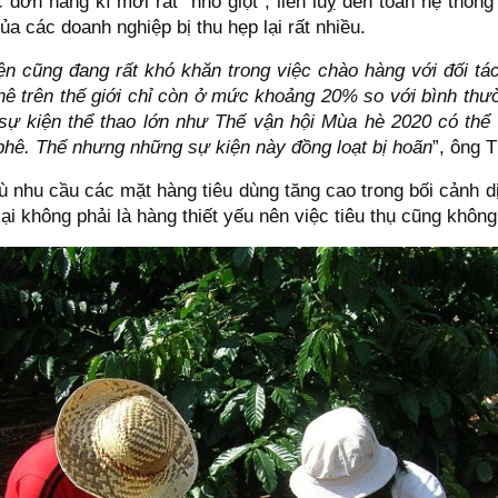
đơn hàng kí mới rất “nhỏ giọt”, liên luỵ đến toàn hệ thống
 các doanh nghiệp bị thu hẹp lại rất nhiều.
ện cũng đang rất khó khăn trong việc chào hàng với đối tá
hê trên thế giới chỉ còn ở mức khoảng 20% so với bình thư
 sự kiện thể thao lớn như Thế vận hội Mùa hè 2020 có thể
 phê. Thế nhưng những sự kiện này đồng loạt bị hoãn
”, ông 
 nhu cầu các mặt hàng tiêu dùng tăng cao trong bối cảnh d
i không phải là hàng thiết yếu nên việc tiêu thụ cũng khôn