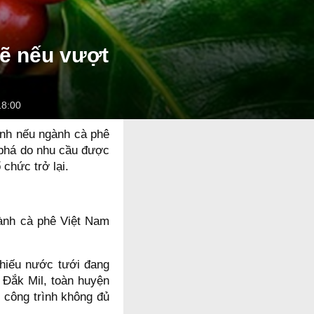
mẽ nếu vượt
18:00
ịnh nếu ngành cà phê
 phá do nhu cầu được
 chức trở lại.
ành cà phê Việt Nam
thiếu nước tưới đang
 Đắk Mil, toàn huyện
0 công trình không đủ