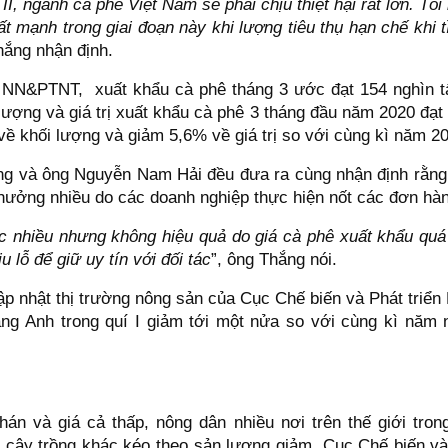
 II, ngành cà phê Việt Nam sẽ phải chịu thiệt hại rất lớn. Tôi
ất mạnh trong giai đoạn này khi lượng tiêu thụ hạn chế khi t
hắng nhận định.
N&PTNT, xuất khẩu cà phê tháng 3 ước đạt 154 nghìn tấn 
 lượng và giá trị xuất khẩu cà phê 3 tháng đầu năm 2020 đạ
ề khối lượng và giảm 5,6% về giá trị so với cùng kì năm 
 và ông Nguyễn Nam Hải đều đưa ra cùng nhận định rằng s
hưởng nhiều do các doanh nghiệp thực hiện nốt các đơn hàn
c nhiều nhưng không hiệu quả do giá cà phê xuất khẩu quá
 lỗ để giữ uy tín với đối tác
”, ông Thắng nói.
ập nhật thị trường nông sản của Cục Chế biến và Phát triển
ng Anh trong quí I giảm tới một nửa so với cùng kì năm
hán và giá cả thấp, nông dân nhiều nơi trên thế giới tro
 cây trồng khác kéo theo sản lượng giảm. Cục Chế biến và