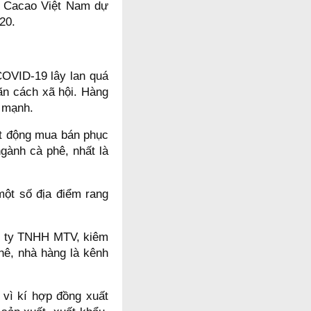
 - Cacao Việt Nam dự
020.
COVID-19 lây lan quá
ãn cách xã hội. Hàng
m mạnh.
̣t động mua bán phục
gành cà phê, nhất là
ột số địa điểm rang
g ty TNHH MTV, kiêm
hê, nhà hàng là kênh
vì kí hợp đồng xuất