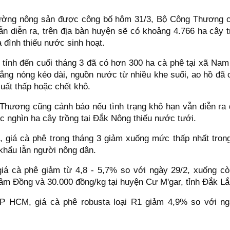
trường nông sản được công bố hôm 31/3, Bộ Công Thương c
ẫn diễn ra, trên địa bàn huyện sẽ có khoảng 4.766 ha cây 
 đình thiếu nước sinh hoạt.
 tính đến cuối tháng 3 đã có hơn 300 ha cà phê tại xã Na
ắng nóng kéo dài, nguồn nước từ nhiều khe suối, ao hồ đã 
uất thấp hoặc chết khô.
Thương cũng cảnh báo nếu tình trạng khô hạn vẫn diễn ra 
c nghìn ha cây trồng tại Đắk Nông thiếu nước tưới.
, giá cà phê trong tháng 3 giảm xuống mức thấp nhất tro
 khẩu lẫn người nông dân.
giá cà phê giảm từ 4,8 - 5,7% so với ngày 29/2, xuống cò
Lâm Đồng và 30.000 đồng/kg tại huyện Cư M'gar, tỉnh Đắk Lắ
P HCM, giá cà phê robusta loại R1 giảm 4,9% so với n