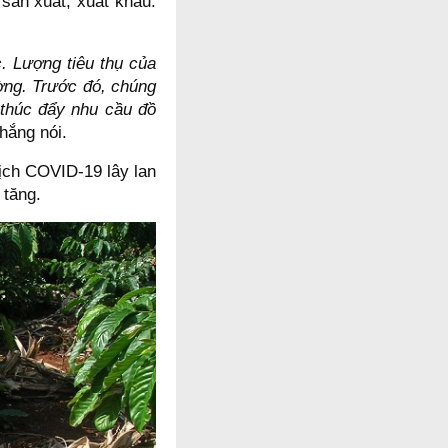
 sản xuất, xuất khẩu.
c. Lượng tiêu thụ của
ờng. Trước đó, chúng
 thúc đẩy nhu cầu đồ
Thắng nói.
ịch COVID-19 lây lan
g tăng.