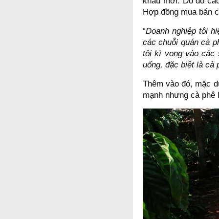
khẩu mới. Do đó các 
Hợp đồng mua bán của
“
Doanh nghiệp tôi hi
các chuỗi quán cà p
tôi kì vọng vào các
uống, đặc biệt là cà
Thêm vào đó, mặc dù
mạnh nhưng cà phê lạ