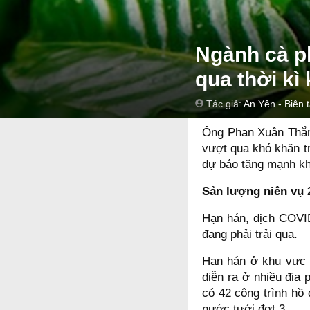
Ngành cà p
qua thời kì
Tác giả:
An Yên - Biên 
Ông Phan Xuân Thắng
vượt qua khó khăn t
dự báo tăng mạnh khi 
Sản lượng niên vụ 
Hạn hán, dịch COVI
đang phải trải qua.
Hạn hán ở khu vực T
diễn ra ở nhiều địa
có 42 công trình hồ 
nước tưới đợt 3.