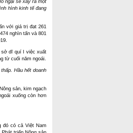
 lo ngại sẽ xảy ra một
ình hình kinh tế đang
với giá trị đạt 261
t 474 nghìn tấn và 801
2019.
ở dĩ quí I việc xuất
g từ cuối năm ngoái.
 thấp. Hầu hết doanh
 Nông sản, kim ngạch
 ngoái xuống còn hơn
ng đó có cả Việt Nam
 Phát triển Nông sản