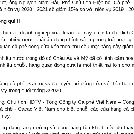
viết, ông Nguyễn Nam Hải, Phó Chủ tịch Hiệp hội Cà phê
ê niên vụ 2020 - 2021 sẽ giảm 15% so với niên vụ 2019 - 2
ng quí II
cho các doanh nghiệp xuất khẩu lúc này có lẽ là đại dịch 
buộc nhiều nước phải áp dụng chính sách phong toả hoặc gi
i quán cà phê đóng cửa kéo theo nhu cầu mặt hàng này giả
hiều nước trong đó có Châu Âu và Mỹ đã có lệnh cấm hoa
, nhiều chuỗi, hàng quán đóng cửa là một thiệt hại lớn cho n
hàng cà phê Starbucks đã tuyên bố đóng cửa vô thời hạn m
 Mỹ trong cuối tháng 3/2020.
g, Chủ tịch HĐTV - Tổng Công ty Cà phê Việt Nam – Côn
à phê - Cacao Việt Nam cho biết chuỗi các cửa hàng cà p
n nay.
ũng đang tăng cường sử dụng hàng tồn kho trước đó thay 