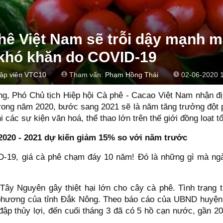
hê Việt Nam sẽ trỗi dậy mạnh 
 khó khăn do COVID-19
tập viên VTC10
Tham vấn:
Phạm Hồng Thái
02-06-2020 
, Phó Chủ tịch Hiệp hội Cà phê - Cacao Việt Nam nhận đ
rong năm 2020, bước sang 2021 sẽ là năm tăng trưởng đột
các sự kiện văn hoá, thể thao lớn trên thế giới đồng loạt tổ
2020 - 2021 dự kiến giảm 15% so với năm trước
D-19, giá cà phê chạm đáy 10 năm! Đó là những gì mà ng
ây Nguyên gây thiệt hại lớn cho cây cà phê. Tình trạng 
 phương của tỉnh Đắk Nông. Theo báo cáo của UBND huyện
đập thủy lợi, đến cuối tháng 3 đã có 5 hồ cạn nước, gần 2