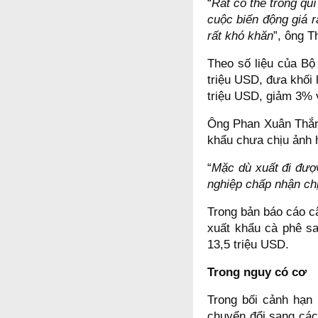
“
Rất có thể trong quí
cuộc biến động giá r
rất khó khăn
”, ông T
Theo số liệu của Bộ N
triệu USD, đưa khối
triệu USD, giảm 3% v
Ông Phan Xuân Thắng
khẩu chưa chịu ảnh 
“
Mặc dù xuất đi đượ
nghiệp chấp nhận chịu
Trong bản báo cáo c
xuất khẩu cà phê sa
13,5 triệu USD.
Trong nguy có cơ
Trong bối cảnh hạn 
chuyển đổi sang các