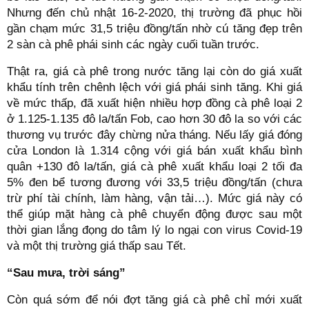
Nhưng đến chủ nhật 16-2-2020, thị trường đã phục hồi
gần chạm mức 31,5 triệu đồng/tấn nhờ cú tăng đẹp trên
2 sàn cà phê phái sinh các ngày cuối tuần trước.
Thật ra, giá cà phê trong nước tăng lại còn do giá xuất
khẩu tính trên chênh lệch với giá phái sinh tăng. Khi giá
về mức thấp, đã xuất hiện nhiều hợp đồng cà phê loại 2
ở 1.125-1.135 đô la/tấn Fob, cao hơn 30 đô la so với các
thương vụ trước đây chừng nửa tháng. Nếu lấy giá đóng
cửa London là 1.314 cộng với giá bán xuất khẩu bình
quân +130 đô la/tấn, giá cà phê xuất khẩu loại 2 tối đa
5% đen bể tương đương với 33,5 triệu đồng/tấn (chưa
trừ phí tài chính, làm hàng, vận tải…). Mức giá này có
thể giúp mặt hàng cà phê chuyển động được sau một
thời gian lắng đọng do tâm lý lo ngại con virus Covid-19
và một thị trường giá thấp sau Tết.
“Sau mưa, trời sáng”
Còn quá sớm để nói đợt tăng giá cà phê chỉ mới xuất