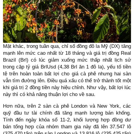
Mặt khác, trong tuần qua, chỉ số đồng đô la Mỹ (DX) tăng
mạnh lên mức cao nhất từ 18 tháng và giá trị đồng Real
Brazil (Brl) có lúc giảm xuống mức thấp nhất lịch sử
trong cặp tỷ giá BrlUsd (4,38 Brl ăn 1 đô la), yếu tố tiền
tệ trên hoàn toàn bất lợi cho giá cà phê nhưng hai sàn
vẫn tìm đường lên. Điều quá xấu có thể trở thành tốt một
khi giá trị 2 đồng tiền này hiệu chỉnh. Như vậy, bất lợi lúc
này thì có khả năng thuận lợi cho về sau.
Hơn nữa, trên 2 sàn cà phê London và New York, các
quỹ đầu tư tài chính đã tăng mạnh lượng bán khống.
Tính đến ngày khóa sổ 11-2, khối lượng hợp đồng dư
bán tổng hợp của nhóm tham gia này đã lên 37.547 lô
(375.470 tấn) trên sàn London và 13.816 lô (235.425 tấn)