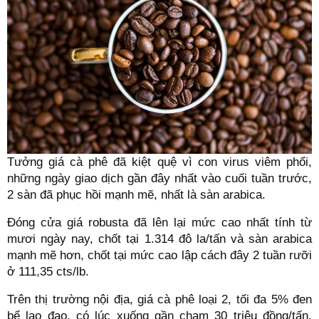
Tưởng giá cà phê đã kiệt quệ vì con virus viêm phổi,
những ngày giao dịch gần đây nhất vào cuối tuần trước,
2 sàn đã phục hồi mạnh mẽ, nhất là sàn arabica.
Đóng cửa giá robusta đã lên lại mức cao nhất tính từ
mươi ngày nay, chốt tại 1.314 đô la/tấn và sàn arabica
mạnh mẽ hơn, chốt tại mức cao lập cách đây 2 tuần rưỡi
ở 111,35 cts/lb.
Trên thị trường nội địa, giá cà phê loại 2, tối đa 5% đen
bể lao đao, có lúc xuống gần chạm 30 triệu đồng/tấn.