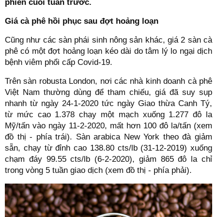
phiên cuối tuần trước.
Giá cà phê hồi phục sau đợt hoảng loạn
Cũng như các sàn phái sinh nông sản khác, giá 2 sàn cà
phê có một đợt hoảng loạn kéo dài do tâm lý lo ngại dịch
bệnh viêm phổi cấp Covid-19.
Trên sàn robusta London, nơi các nhà kinh doanh cà phê
Việt Nam thường dùng để tham chiếu, giá đã suy sụp
nhanh từ ngày 24-1-2020 tức ngày Giao thừa Canh Tý,
từ mức cao 1.378 chạy một mạch xuống 1.277 đô la
Mỹ/tấn vào ngày 11-2-2020, mất hơn 100 đô la/tấn (xem
đồ thị - phía trái). Sàn arabica New York theo đà giảm
sẵn, chạy từ đỉnh cao 138.80 cts/lb (31-12-2019) xuống
chạm đáy 99.55 cts/lb (6-2-2020), giảm 865 đô la chỉ
trong vòng 5 tuần giao dịch (xem đồ thị - phía phải).