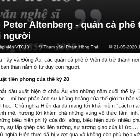
 Peter Altenberg - quán cà phê
i người
tập viên VTC10
Tham vấn:
Phạm Hồng Thái
21-05-2020 
a Tây và Đông Âu, các quán cà phê ở Viên đã trở thành nơi
a bản thân nằm ở tư duy con người.
ật tiên phong của thế kỷ 20
bắt đầu xuất hiện ở châu Âu vào những năm cuối thế kỷ 1
 học – mĩ học phản ánh sự khủng hoảng của thế giới tư bản v
ĩ học, Chủ nghĩa Hiện đại đã mang tới khái niệm “cách mạ
ạnh mẽ, hướng tới khám phá những vùng vô thức tâm linh,
hững biểu hiện phi lý của đời sống, biểu hiện dưới nhiều 
âm, sự lắp ghép các liên tưởng, sự tương giao của kí ức,…
ủ nghĩa Hiện thực đã bị vượt qua và không còn phù hợp với