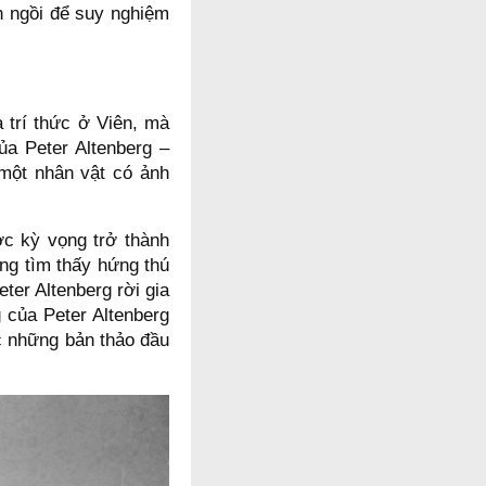
n ngồi để suy nghiệm
a trí thức ở Viên, mà
ủa Peter Altenberg –
 một nhân vật có ảnh
ợc kỳ vọng trở thành
ông tìm thấy hứng thú
ter Altenberg rời gia
 của Peter Altenberg
ọc những bản thảo đầu