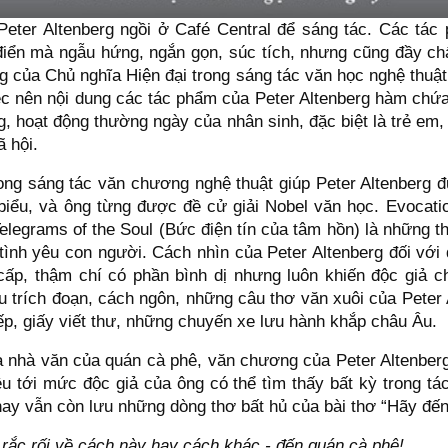
 Peter Altenberg ngồi ở Café Central để sáng tác. Các tá
iển mà ngẫu hứng, ngắn gọn, súc tích, nhưng cũng đầy ch
g của Chủ nghĩa Hiện đại trong sáng tác văn học nghệ thuậ
iệc nên nội dung các tác phẩm của Peter Altenberg hàm chứ
ng, hoạt động thường ngày của nhân sinh, đặc biệt là trẻ em
ã hội.
rong sáng tác văn chương nghệ thuật giúp Peter Altenberg đ
 biểu, và ông từng được đề cử giải Nobel văn học. Evocatio
 Telegrams of the Soul (Bức điện tín của tâm hồn) là những th
 tình yêu con người. Cách nhìn của Peter Altenberg đối với
n cấp, thậm chí có phần bình dị nhưng luôn khiến độc giả 
u trích đoạn, cách ngôn, những câu thơ văn xuôi của Peter 
iếp, giấy viết thư, những chuyến xe lưu hành khắp châu Âu.
là nhà văn của quán cà phê, văn chương của Peter Altenber
ều tới mức độc giả của ông có thể tìm thấy bất kỳ trong tá
nay vẫn còn lưu những dòng thơ bất hủ của bài thơ “Hãy đến
p rắc rối về cách này hay cách khác - đến quán cà phê!