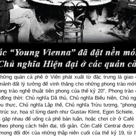
những quán cà phê ở Viên phát xuất từ đặc trưng là giao
mảnh đất lý tưởng để vinh thăng cho những phong trào mớ
hong trào nghệ thuật tiên phong của thế kỷ 20”. Phong trào
 đồng thời: Chủ nghĩa Dã thú, Chủ nghĩa Biểu hiện, Chủ ngh
u thực, Chủ nghĩa Lập thể, Chủ nghĩa Trừu tượng, “phong
n trúc sư, họa sĩ lừng danh như Gustav Klimt, Egon Schiel
 gặp nhau để uống cà phê bàn luận, hoặc chơi cờ ở Caf
theo phong cách hiện đại, tối giản. Còn Café Central được 
 mong đổi đời của những thập niên cuối của thế kỷ 19, từ 