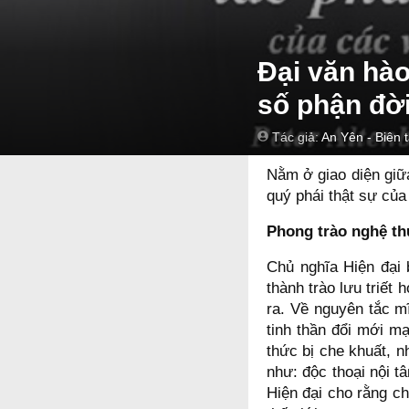
Đại văn hào
số phận đờ
Tác giả:
An Yên - Biên 
Nằm ở giao diện giữ
quý phái thật sự củ
Phong trào nghệ thu
Chủ nghĩa Hiện đại 
thành trào lưu triết
ra. Về nguyên tắc m
tinh thần đổi mới m
thức bị che khuất, n
như: độc thoại nội t
Hiện đại cho rằng ch