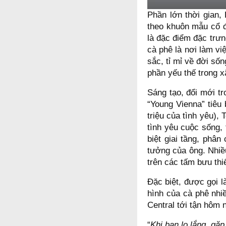
Phần lớn thời gian,
theo khuôn mẫu cổ đ
là đặc điểm đặc trưn
cà phê là nơi làm v
sắc, tỉ mỉ về đời số
phần yếu thế trong x
Sáng tạo, đổi mới t
“Young Vienna” tiêu
triệu của tình yêu),
tình yêu cuộc sống,
biệt giai tầng, phâ
tưởng của ông. Nhiề
trên các tấm bưu th
Đặc biệt, được gọi 
hình của cà phê nhi
Central tới tận hôm 
“
Khi bạn lo lắng, gặ