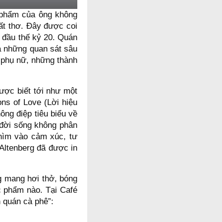
c phẩm của ông không
ất thơ. Đây được coi
t đầu thế kỷ 20. Quán
a những quan sát sâu
, phụ nữ, những thành
ược biết tới như một
ns of Love (Lời hiệu
ông điệp tiêu biểu về
 đời sống không phân
chìm vào cảm xúc, tư
Altenberg đã được in
g mang hơi thở, bóng
c phẩm nào. Tại Café
 quán cà phê”: