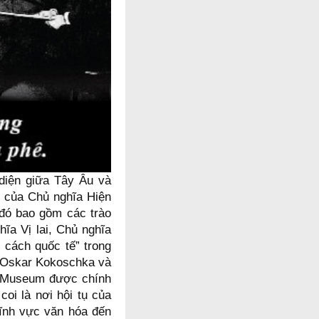
 diện giữa Tây Âu và
i của Chủ nghĩa Hiện
 đó bao gồm các trào
ĩa Vị lai, Chủ nghĩa
 cách quốc tế” trong
e, Oskar Kokoschka và
é Museum được chính
coi là nơi hội tụ của
lĩnh vực văn hóa đến