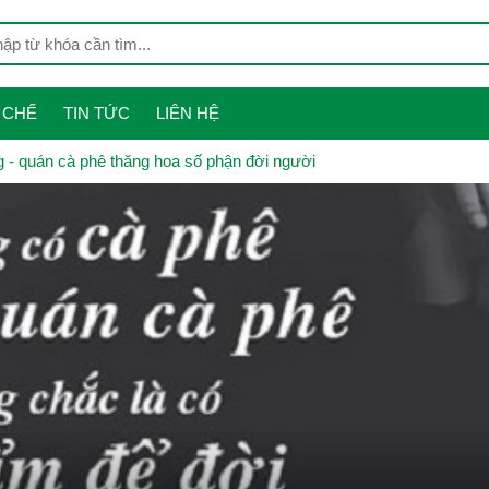
 CHẾ
TIN TỨC
LIÊN HỆ
g - quán cà phê thăng hoa số phận đời người