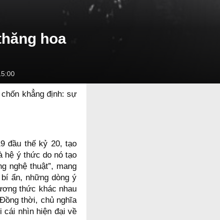
 thăng hoa
15:00
 chốn khẳng định: sự
9 đầu thế kỷ 20, tạo
à hệ ý thức do nó tạo
ng nghệ thuật”, mang
 bí ẩn, những dòng ý
phương thức khác nhau
 Đồng thời, chủ nghĩa
 cái nhìn hiện đại về