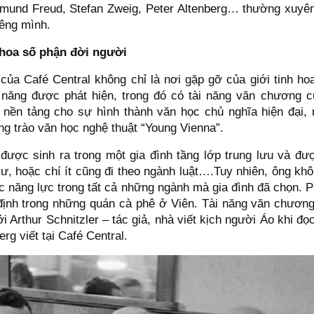
igmund Freud, Stefan Zweig, Peter Altenberg… thường xuyê
iêng mình.
hoa số phận đời người
của Café Central không chỉ là nơi gặp gỡ của giới tinh ho
i năng được phát hiện, trong đó có tài năng văn chương c
t nền tảng cho sự hình thành văn học chủ nghĩa hiện đại,
g trào văn học nghệ thuật “Young Vienna”.
 được sinh ra trong một gia đình tầng lớp trung lưu và đư
ư, hoặc chí ít cũng đi theo ngành luật….Tuy nhiên, ông kh
 năng lực trong tất cả những ngành mà gia đình đã chọn. Pe
 định trong những quán cà phê ở Viên. Tài năng văn chương
i Arthur Schnitzler – tác giả, nhà viết kịch người Áo khi đ
erg viết tại Café Central.