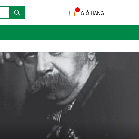
0
GIỎ HÀNG