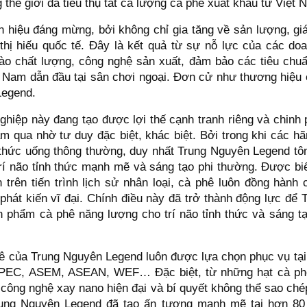
 thế giới đã tiêu thụ tất cả lượng cà phê xuất khẩu từ Việt 
n hiệu đáng mừng, bởi không chỉ gia tăng về sản lượng, giá
thị hiếu quốc tế. Đây là kết quả từ sự nỗ lực của các doa
ào chất lượng, công nghệ sản xuất, đảm bảo các tiêu chu
 Nam dẫn đầu tại sân chơi ngoại. Đơn cử như thương hiệu 
egend.
ghiệp này đang tạo được lợi thế cạnh tranh riêng và chinh
m qua nhờ tư duy đặc biệt, khác biệt. Bởi trong khi các h
thức uống thông thường, duy nhất Trung Nguyên Legend tôn
trí não tỉnh thức mạnh mẽ và sáng tạo phi thường. Được biế
 trên tiến trình lịch sử nhân loại, cà phê luôn đồng hành
 phát kiến vĩ đại. Chính điều này đã trở thành động lực để
phẩm cà phê năng lượng cho trí não tỉnh thức và sáng t
 của Trung Nguyên Legend luôn được lựa chọn phục vụ tại
APEC, ASEM, ASEAN, WEF… Đặc biệt, từ những hạt cà ph
i công nghệ xay nano hiện đại và bí quyết không thể sao ch
ung Nguyên Legend đã tạo ấn tượng mạnh mẽ tại hơn 80 