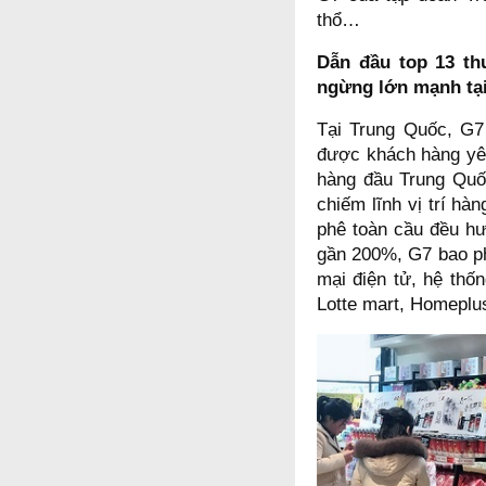
thổ…
Dẫn đầu top 13 th
ngừng lớn mạnh tạ
Tại Trung Quốc, G
được khách hàng yêu
hàng đầu Trung Quố
chiếm lĩnh vị trí hà
phê toàn cầu đều hư
gần 200%, G7 bao phủ
mại điện tử, hệ thố
Lotte mart, Homepl