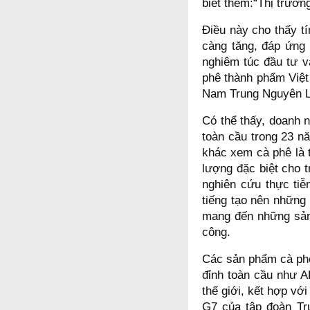
biết thêm:“Thị trường
Điều này cho thấy tí
càng tăng, đáp ứng 
nghiêm túc đầu tư v
phê thành phẩm Việt
Nam Trung Nguyên L
Có thể thấy, doanh n
toàn cầu trong 23 nă
khác xem cà phê là 
lượng đặc biệt cho 
nghiên cứu thực tiễn
tiếng tạo nên những
mang đến những sản 
công.
Các sản phẩm cà phê
đỉnh toàn cầu như 
thế giới, kết hợp vớ
G7 của tập đoàn Tr