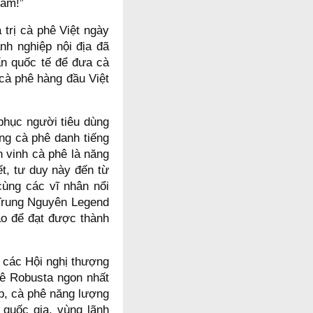
Nam!”
 trị cà phê Việt ngày
nh nghiệp nội địa đã
ẩn quốc tế để đưa cà
cà phê hàng đầu Việt
 phục người tiêu dùng
ãng cà phê danh tiếng
 vinh cà phê là năng
t, tư duy này đến từ
 cùng các vĩ nhân nổi
 Trung Nguyên Legend
ạo để đạt được thành
 các Hội nghị thượng
ê Robusta ngon nhất
ép, cà phê năng lượng
quốc gia, vùng lãnh