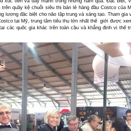
d xúc tiến và đẩy mạnh trong những năm qua. Đặc biệt, v
n trên quầy kệ chuỗi siêu thị bán lẻ hàng đầu Costco của 
g lượng đặc biệt cho não tập trung và sáng tạo. Tham gia 
ostco tại Mỹ, trung tâm tiêu thụ lớn nhất thế giới được x
tại các quốc gia khác trên toàn cầu và khẳng định vị thế t