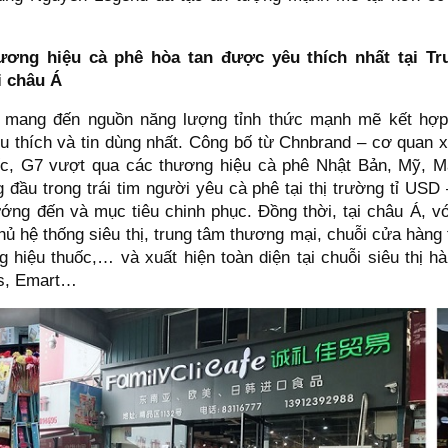
ương hiệu cà phê hòa tan được yêu thích nhất tại T
i châu Á
7 mang đến nguồn năng lượng tỉnh thức mạnh mẽ kết hợ
 thích và tin dùng nhất. Công bố từ Chnbrand – cơ quan 
c, G7 vượt qua các thương hiệu cà phê Nhật Bản, Mỹ, Ma
ng đầu trong trái tim người yêu cà phê tại thị trường tỉ USD
ớng đến và mục tiêu chinh phục. Đồng thời, tại châu Á, vớ
 hệ thống siêu thị, trung tâm thương mại, chuỗi cửa hàng 
ng hiệu thuốc,… và xuất hiện toàn diện tại chuỗi siêu thị 
us, Emart…