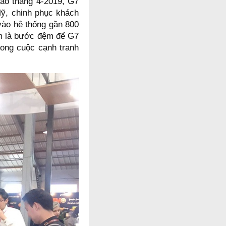
ào tháng 4-2019, G7
Mỹ, chinh phục khách
vào hệ thống gần 800
em là bước đệm để G7
rong cuộc cạnh tranh