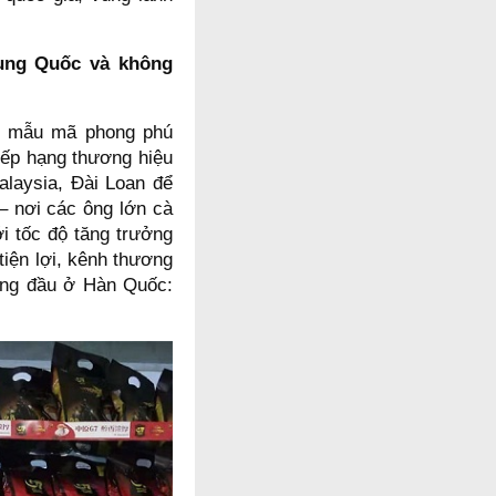
rung Quốc và không
p mẫu mã phong phú
xếp hạng thương hiệu
laysia, Đài Loan để
 – nơi các ông lớn cà
i tốc độ tăng trưởng
tiện lợi, kênh thương
hàng đầu ở Hàn Quốc: