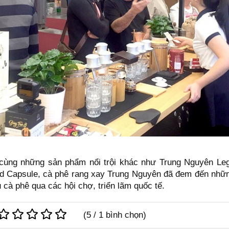
 cùng những sản phẩm nổi trội khác như Trung Nguyên Le
 Capsule, cà phê rang xay Trung Nguyên đã đem đến nhữn
cà phê qua các hội chợ, triển lãm quốc tế.
(
5
/
1
bình chọn)