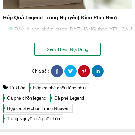
Hộp Quà Legend Trung Nguyên( Kèm Phin Đen)
Đây là sản phẩm được ĐẶT HÀNG theo YÊU CẦU
của nhiều khách hàng - Sản phẩm 100% của Trung
Nguyên.
Xem Thêm Nội Dung
Hộp cà phê Legend: Cà phê hương chồn Legend -
Cà phê ngon nhất Trung Nguyên
Chia sẽ :
Phin nhôm đen Trung Nguyên Legend: Đặc biệt bởi
họa tiết Danh Nhân huyền thoại với chất liệu nhôm
cao cấp in Trung Nguyên Legend
Từ khóa:
Hộp cà phê chồn tặng phin
Cà phê chồn legend
Cà phê Legend
Giỏ xách bằng giấy( như hình trên)
Hộp cà phê chồn Trung Nguyên
Cà phê luôn cam kết date mới nhất. HSD: 2 Năm -
In trên bao bì sản phẩm.
Trung Nguyên cà phê chồn