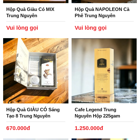
Hộp Quà Giàu Có MIX
Hộp Quà NAPOLEON Cà
Trung Nguyên
Phê Trung Nguyên
Legend.
Vui lòng gọi
Vui lòng gọi
Hộp Quà GIÀU CÓ Sáng
Cafe Legend Trung
Tạo 8 Trung Nguyên
Nguyên Hộp 225gam
Đây là sản phẩm được nhiều Khách hàng trọn bởi khi
670.000đ
1.250.000đ
người được tặng cafe mà trong đó không có dụng cụ