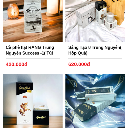
Cà phê hạt RANG Trung
Sáng Tạo 8 Trung Nguyên(
Nguyên Success -1( Túi
Hộp Quà)
1kg)
420.000đ
620.000đ