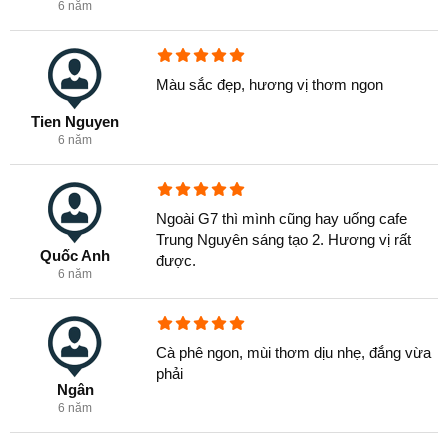
6 năm
Cafe Trung Nguyên Sáng tạo 1 Bịch 340gam
Màu sắc đẹp, hương vị thơm ngon
☕ Thông tin chi tiết
Tien Nguyen
6 năm
Tên: Cà phê Trung Nguyên Sáng Tạo 2 - 340 gam
Khối lượng: Bịch 340gam. Thùng 30 bịch( 10.2Kg)
Ngoài G7 thì mình cũng hay uống cafe
Loại: Cà phê pha phin
Trung Nguyên sáng tạo 2. Hương vị rất
Quốc Anh
được.
Nhãn hiệu: Trung Nguyên
6 năm
Xuất xứ: Việt Nam
Cà phê ngon, mùi thơm dịu nhẹ, đắng vừa
phải
Ngân
6 năm