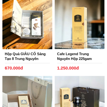
☕ Đặc tính nỗi bật: Nước pha màu nâu cánh
gián nhạt. Mùi thơm nhẹ. Vị đắng êm, đậm đà.
Ngon nhất khi uống nóng.
Thành phần chính: Giống cà phê Robusta và
Arabica tại ĐakLak và Lâm Đồng.
Hãng sản xuất: Tập Đoàn Trung Nguyên
Hộp Quà GIÀU CÓ Sáng
Cafe Legend Trung
Hàm lượng Caffeine: 2.0%
Tạo 8 Trung Nguyên
Nguyên Hộp 225gam
670.000đ
1.250.000đ