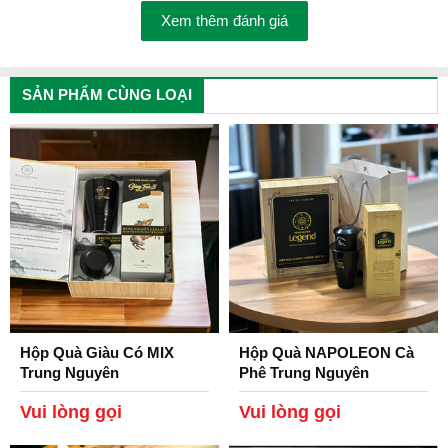
Xem thêm đánh giá
SẢN PHẨM CÙNG LOẠI
Hộp Quà Giàu Có MIX
Hộp Quà NAPOLEON Cà
Trung Nguyên
Phê Trung Nguyên
Legend.
Vui lòng gọi
Vui lòng gọi