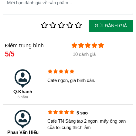
Sáng tạo 2 có thể dùng để tặng những người yêu và
am hiểu về cà phê.
GỬI ĐÁNH GIÁ
Điểm trung bình
5/5
10 đánh giá
Cafe ngon, giá bình dân.
Q.Khanh
6 năm
5 sao
Cafe TN Sáng tạo 2 ngon, mấy ông bạn
của tôi cũng thích lắm
Phan Văn Hiểu