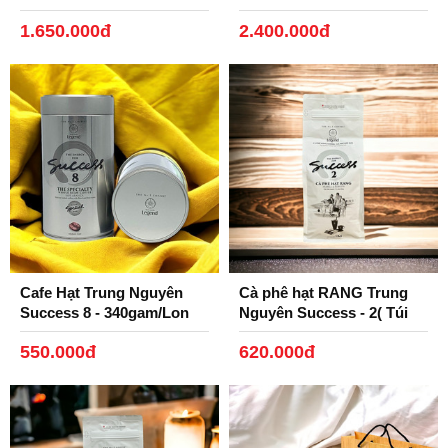
Tách Gốm, Phin Nhôm
1.650.000đ
2.400.000đ
Đen)
Cafe Hạt Trung Nguyên
Cà phê hạt RANG Trung
Success 8 - 340gam/Lon
Nguyên Success - 2( Túi
1kg)
550.000đ
620.000đ