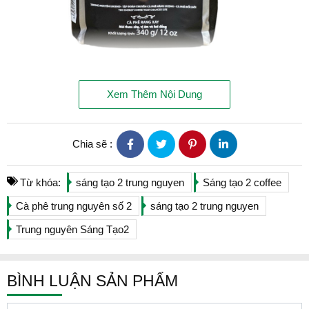
Cafe Trung Nguyên Sáng tạo 2 Bịch 340gam
Xem Thêm Nội Dung
Cà phê Sáng Tạo 2 là nơi khởi nguồn các sáng tạo
mới. Với lòng đam mê sống chết với cà phê, Trung
Nguyên tạo ra loại cà phê đặc biệt nhất thế giới,
Chia sẽ :
đem đến những ý tưởng đột phá giúp bạn thành
công hơn trong cuộc sống. Sự kết hợp cà phê
Từ khóa:
sáng tạo 2 trung nguyen
Sáng tạo 2 coffee
Robusta và Arabica xanh, sạch, thuần khiết từ vùng
đất bazan nên tạo hương thơm quyến rũ, vị dịu nhẹ.
Cà phê trung nguyên số 2
sáng tạo 2 trung nguyen
Bao bì của cà phê Sáng Tạo 2 là hình ảnh đầu máy
Trung nguyên Sáng Tạo2
xe lửa đầu tiên để tạo nên những những con tàu
siêu tốc ngày nay, khẳng định về những ý tưởng và
sự sáng tạo, có thể làm thay đổi, tạo ra những
BÌNH LUẬN SẢN PHẨM
bước ngoặt trong lịch sử nhân loại.