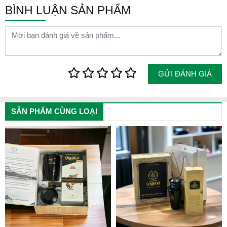
BÌNH LUẬN SẢN PHẨM
GỬI ĐÁNH GIÁ
SẢN PHẨM CÙNG LOẠI
Hộp quà cafe Legend 3in1 Trung Nguyên
Đây là sản phẩm được ĐẶT HÀNG theo YÊU CẦU