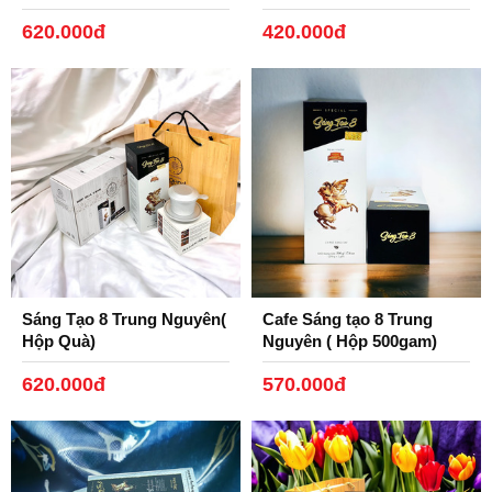
1kg)
1kg)
khi tặng quà.
620.000đ
420.000đ
Bộ quà tặng Cafe Legend 3in1 Trung Nguyên gồm:
1. Cafe chồn Legend Trung Nguyên:
Sáng Tạo 8 Trung Nguyên(
Cafe Sáng tạo 8 Trung
Hộp Quà)
Nguyên ( Hộp 500gam)
620.000đ
570.000đ