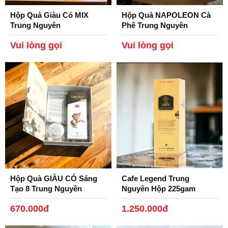
của nhiều khách hàng - Sản phẩm 100% của Trung
Hộp Quà Giàu Có MIX
Hộp Quà NAPOLEON Cà
Nguyên.
Trung Nguyên
Phê Trung Nguyên
Legend.
Vui lòng gọi
Vui lòng gọi
Hộp cà phê Legend: Cà phê hương chồn Legend -
Cà phê ngon nhất Trung Nguyên
Phin nhôm Legend: Đặc biệt bởi họa tiết Danh Nhân
huyền thoại với chất liệu nhôm cao cấp in Trung
Nguyên Legend
Bộ Tách Đĩa gốm sứ Bát Tràng Legend: Được làm
từ những nghệ nhân Bát Tràng, Sơn đen bóng, in
Logo Trung Nguyên Legend.
Hộp Quà GIÀU CÓ Sáng
Cafe Legend Trung
Tạo 8 Trung Nguyên
Nguyên Hộp 225gam
670.000đ
1.250.000đ