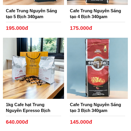
2. Phin đen nhôm Legend:
Với vỏ hộp có in ngôn ngữ
Cafe Trung Nguyên Sáng
Cafe Trung Nguyên Sáng
Việt/Anh: Thuận tiện cho người nước ngoài pha chế. Sản
tạo 5 Bịch 340gam
tạo 4 Bịch 340gam
phẩm phin nhôm họa tiết in hình Danh Nhân huyền thoại
với chất liệu nhôm đen bóng in Logo Trung Nguyên
195.000đ
175.000đ
Legend.
1kg Cafe hạt Trung
Cafe Trung Nguyên Sáng
Nguyên Epresso Bịch
tạo 3 Bịch 340gam
500gam.
640.000đ
145.000đ