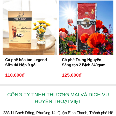
Sản phẩm 100% nhôm cao cấp Việt Nam - đối tác
sản xuất uy tín nhất Việt nam( Nhôm Kim Hằng).
Phin pha cà phê nhôm đen bóng Trung Nguyên
Cà phê hòa tan Legend
Cà phê Trung Nguyên
Legend, không chỉ là phin mà còn là kỷ vật, là nét
Sữa đá Hộp 9 gói
Sáng tạo 2 Bịch 340gam
văn hóa Việt và cũng là kỷ niệm gửi người phương
xa xứ.
110.000đ
125.000đ
3. Bộ Tách đĩa gốm Bát Tràng Legend cafe đá đen
bóng:
CÔNG TY TNHH THƯƠNG MẠI VÀ DỊCH VỤ
Xuất xứ: Bát Tràng - Hà Nội, Việt Nam. Chất liệu
HUYỀN THOẠI VIỆT
gốm. An toàn sức khỏe. Thiết kế tinh tế.
238/11 Bạch Đằng, Phường 14, Quận Bình Thạnh, Thành phố Hồ
Hộp đựng: Sản phẩm đựng trong hộp - tránh trầy