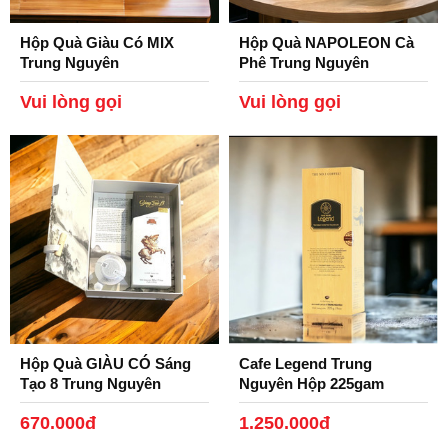
đặc.
Hộp Quà Giàu Có MIX
Hộp Quà NAPOLEON Cà
Kích thước hạt: Hạt sàn 18, tỉ lệ hạt nát < 1%
Trung Nguyên
Phê Trung Nguyên
Legend.
Cách rang: Rang mộc, theo tiêu chuẩn Châu Âu
Vui lòng gọi
Vui lòng gọi
Hàm lượng: Caffein > 1.05%
Thương hiệu: Trung Nguyên
Khối lượng:Hộp 340gr. Thùng 12 Hộp( 4.080kg)
Hộp Quà GIÀU CÓ Sáng
Cafe Legend Trung
Tạo 8 Trung Nguyên
Nguyên Hộp 225gam
670.000đ
1.250.000đ