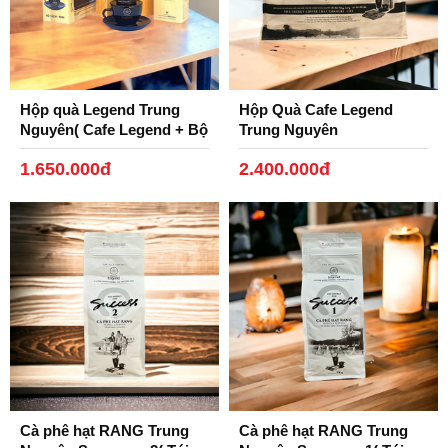
Hộp quà Legend Trung
Hộp Quà Cafe Legend
Nguyên( Cafe Legend + Bộ
Trung Nguyên
Tách Gốm, Phin Nhôm
1.650.000đ
2.400.000đ
Đen)
Cà phê hạt RANG Trung
Cà phê hạt RANG Trung