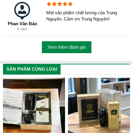
Một sản phẩm chất lượng của Trung
Nguyên. Cảm ơn Trung Nguyên!
Phan Văn Bảo
6 năm
Xem thêm đánh giá
SẢN PHẨM CÙNG LOẠI
Thành Phần chính: 100% Cà phê hạt Arabica
Mùi vị: Cà phê Arabica có vị đắng nhẹ nhàng,
hương thơm quyến rủ.
Phong cách: Gu Việt, phù hợp với Nam/ Nữ
Pha chế: Pha phin, pha máy gia đình hoặc quán cà
phê espresso. Dùng kết hợp với đương hoặc sữa