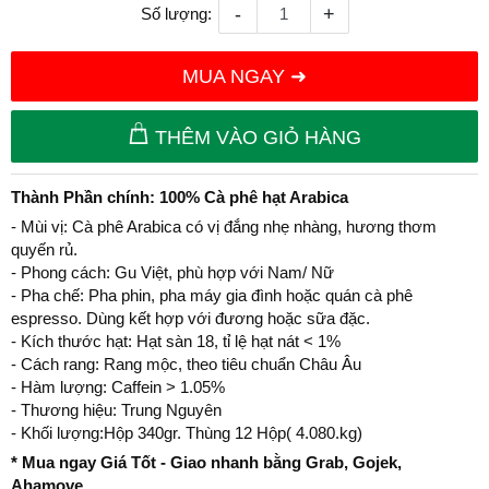
-
+
Số lượng:
MUA NGAY ➜
THÊM VÀO GIỎ HÀNG
Thành Phần chính: 100% Cà phê hạt Arabica
- Mùi vị: Cà phê Arabica có vị đắng nhẹ nhàng, hương thơm
quyến rủ.
- Phong cách: Gu Việt, phù hợp với Nam/ Nữ
- Pha chế: Pha phin, pha máy gia đình hoặc quán cà phê
espresso. Dùng kết hợp với đương hoặc sữa đặc.
- Kích thước hạt: Hạt sàn 18, tỉ lệ hạt nát < 1%
- Cách rang: Rang mộc, theo tiêu chuẩn Châu Âu
- Hàm lượng: Caffein > 1.05%
- Thương hiệu: Trung Nguyên
- Khối lượng:Hộp 340gr. Thùng 12 Hộp( 4.080.kg)
* Mua ngay Giá Tốt - Giao nhanh bằng Grab, Gojek,
Ahamove,..