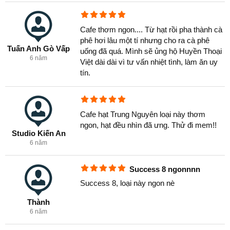
Cafe Hạt Trung Nguyên Success 8 - 340gam
Cà phê hạt 100% Arabica khi xay và pha thì có hương
Cafe thơm ngon.... Từ hạt rồi pha thành cà
thơm của hoa và trái cây. Đây là loại cà phê thượng
phê hơi lâu một tí nhưng cho ra cà phê
hạng dành cho những người yêu cà phê.
Tuấn Anh Gò Vấp
uống đã quá. Mình sẽ ủng hộ Huyền Thoại
6 năm
Việt dài dài vì tư vấn nhiệt tình, làm ăn uy
tín.
Cafe hạt Trung Nguyên loại này thơm
ngon, hạt đều nhìn đã ưng. Thử đi mem!!
Studio Kiến An
6 năm
Success 8 ngonnnn
Success 8, loại này ngon nè
Thành
6 năm