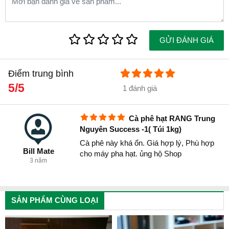
GỬI ĐÁNH GIÁ
Điểm trung bình
5/5
1 đánh giá
Cà phê hạt RANG Trung
Nguyên Success -1( Túi 1kg)
Cà phê này khá ổn. Giá hợp lý, Phù hợp
Bill Mate
cho máy pha hạt. ủng hộ Shop
3 năm
Hướng dẫn sử dụng: Xay cà phê trước khi pha chế,
sản phẩm phù hợp tất cả các kiểu pha
SẢN PHẨM CÙNG LOẠI