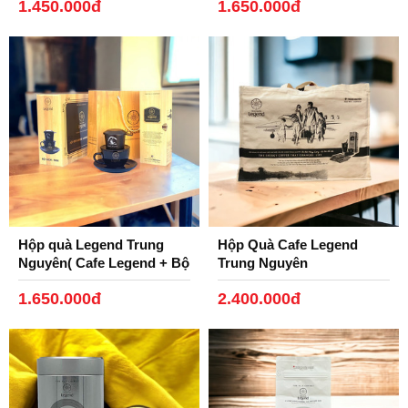
1.450.000đ
1.650.000đ
Hộp quà Legend Trung
Hộp Quà Cafe Legend
Nguyên( Cafe Legend + Bộ
Trung Nguyên
Tách Gốm, Phin Nhôm
1.650.000đ
2.400.000đ
Đen)