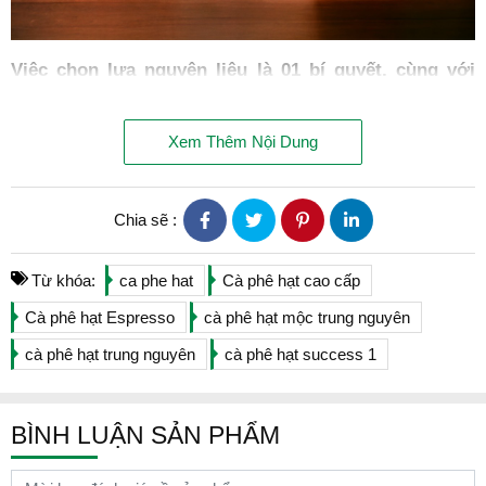
Việc chọn lựa nguyên liệu là 01 bí quyết, cùng với
nghệ thuật rang tạo nên sản phẩm cà phê Năng
Lượng đượm hương thơm, thoáng mùi khói nhẹ,
Xem Thêm Nội Dung
đậm vị cà phê nguyên bản, hậu vị đậm.
Đặc tính:
Chia sẽ :
Thể chất đậm, mạnh
Gu truyền thống
Từ khóa:
ca phe hat
Cà phê hạt cao cấp
Thành phần: Cà phê (Arabica, Robusta)
Cà phê hạt Espresso
cà phê hạt mộc trung nguyên
cà phê hạt trung nguyên
cà phê hạt success 1
BÌNH LUẬN SẢN PHẨM